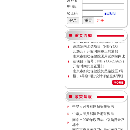
用户名:
密 码:
验证码:
注册
南京市妇幼保健院母乳库信息管理
系统院内比选项目（NJFYCG-
202628）开标时间更正的通知
南京市妇幼保健院医用试剂院内比
选项目（编号：NJFYCG-202627）
开标时间的更正通知
南京市妇幼保健院莫愁路院区3号
楼、4号楼消防设计评估服务调研
公告
南京市妇幼保健院莫愁路院区3号
楼、4号楼消防安全评估服务调研
公告
南京市妇幼保健院丁家庄院区病理
科密集架项目现场勘察调研邀请
中华人民共和国招标投标法
南京市妇幼保健院院内专项资金结
余情况专项审计服务调研公告
中华人民共和国政府采购法
南京市妇幼保健院数字化血管造影
南京市2009年政府集中采购目录及
机维保项目（项目编号NJFYCG-
标准
2026S10）更正公告
南京市市属医疗卫生单位医疗卫生