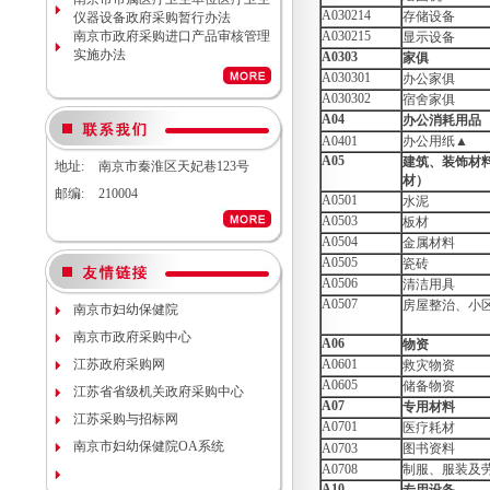
南京市妇幼保健院院内工程结算审
A030214
存储设备
仪器设备政府采购暂行办法
计服务调研公告
南京市政府采购进口产品审核管理
A030215
显示设备
南京市妇幼保健院生命体征检测仪
实施办法
项目（项目编号NJFYCG-
A0303
家俱
2026S08）更正公告
A030301
办公家俱
南京市妇幼保健院实验动物单元环
A030302
宿舍家俱
境维持与清洁消毒系统（小鼠笼
A04
办公消耗用品
具）项目院内咨询讨论会
A0401
办公用纸▲
南京市妇幼保健院医用耗材
A05
建筑、装饰材
地址:
南京市秦淮区天妃巷123号
（NJFYCG-202611）院内比选项目
材）
通知
邮编:
210004
A0501
水泥
南京市妇幼保健院建院90周年宣传
A0503
板材
片视频拍摄项目调研公告
A0504
南京市妇幼保健院双源CT、3.0T核
金属材料
磁等设备维保服务院内咨询讨论会
A0505
瓷砖
南京市妇幼保健院护理部模型项目
A0506
清洁用具
说明
A0507
房屋整治、小
南京市妇幼保健院
南京市妇幼保健院减压沸腾式清洗
机项目（编号：NJFYCG-
南京市政府采购中心
A06
物资
2025DS12）开标时间的更正通知
江苏政府采购网
A0601
救灾物资
南京市妇幼保健院“金陵托育”微信
A0605
储备物资
运营服务项目调研公告
江苏省省级机关政府采购中心
A07
专用材料
关于南京市妇幼保健院病理科送第
江苏采购与招标网
A0701
医疗耗材
三方检测（NJFYCG-202543）院内
南京市妇幼保健院OA系统
比选项目的通知
A0703
图书资料
南京市妇幼保健院运动测评工具
A0708
制服、服装及
（心肺运动测试系统）院内咨询讨
A10