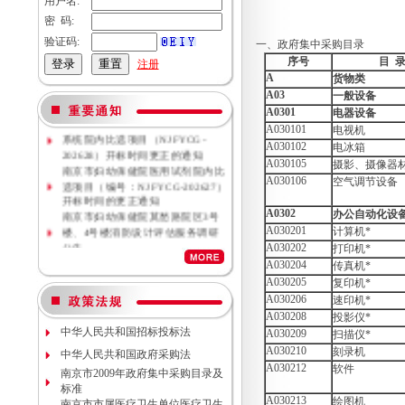
用户名:
密 码:
验证码:
一、政府集中采购目录
序号
目 
注册
A
货物类
A03
一般设备
A0301
电器设备
南京市妇幼保健院母乳库信息管理
系统院内比选项目（NJFYCG-
A030101
电视机
202628）开标时间更正的通知
A030102
电冰箱
南京市妇幼保健院医用试剂院内比
A030105
摄影、摄像器材
选项目（编号：NJFYCG-202627）
A030106
空气调节设备
开标时间的更正通知
南京市妇幼保健院莫愁路院区3号
A0302
办公自动化设
楼、4号楼消防设计评估服务调研
A030201
计算机*
公告
A030202
打印机*
南京市妇幼保健院莫愁路院区3号
A030204
传真机*
楼、4号楼消防安全评估服务调研
A030205
公告
复印机*
南京市妇幼保健院丁家庄院区病理
A030206
速印机*
科密集架项目现场勘察调研邀请
A030208
投影仪*
南京市妇幼保健院院内专项资金结
中华人民共和国招标投标法
A030209
扫描仪*
余情况专项审计服务调研公告
A030210
刻录机
中华人民共和国政府采购法
南京市妇幼保健院数字化血管造影
A030212
软件
南京市2009年政府集中采购目录及
机维保项目（项目编号NJFYCG-
标准
2026S10）更正公告
A030213
绘图机
南京市市属医疗卫生单位医疗卫生