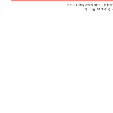
关于南京市妇幼保健院医用诊疗床
南京市妇幼保健院采购中心 版权所有 
一批项目（NJFYCG-2024DS01)开
苏ICP备11039805号-5
标地点变更的通知
关于南京市妇幼保健院丁家庄院区
高频电刀项目院内咨询讨论会时间
变更的通知
南京市妇幼保健院丁家庄院区高频
电刀项目院内咨询讨论会
南京市妇幼保健院丁家庄院区体检
中心CT项目院内咨询讨论会
NJFYCG-202406南京市妇幼保健院
医用试剂等项目的通知
南京市妇幼保健院丁家庄院区监护
仪一批院内咨询讨论会
南京市妇幼保健院废液收集装置
（编号NJFYCG-2023S54）等项目
开标地点变更的通知
南京市妇幼保健院丁家庄院区电磁
式聚焦冲击波项目院内咨询讨论会
南京市妇幼保健院丁家庄院区一体
化营养间接能量代谢车项目院内咨
询讨论会
南京市妇幼保健院丁家庄院区医用
红外热成像仪项目院内咨询讨论会
关于南京市妇幼保健院丁家庄院区
心电监护仪一批项目院内咨询讨论
会延期的通知