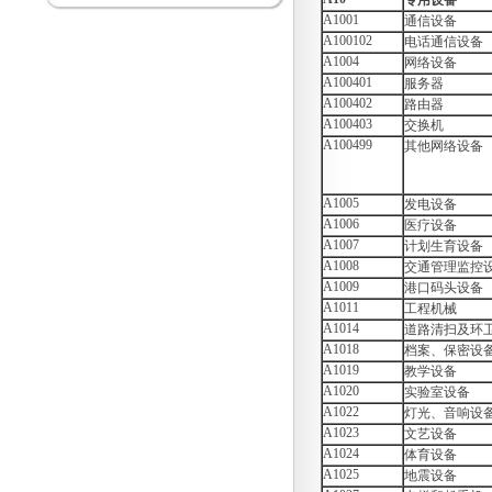
专用设备
论会
A1001
通信设备
关于南京市妇幼保健院胎儿监护仪
A100102
电话通信设备
项目采购取消的通知
A1004
网络设备
南京市妇幼保健院彩色多普勒超声
A100401
服务器
诊断仪项目院内咨询讨论会（二）
A100402
路由器
南京市妇幼保健院彩色多普勒超声
A100403
诊断仪项目院内咨询讨论会
交换机
南京市妇幼保健院医用耗材
A100499
其他网络设备
（NJFYCG-202527）院内比选项目
的通知
南京市妇幼保健院乳腺X射线机项
A1005
发电设备
目院内咨询讨论会
A1006
医疗设备
关于南京市妇幼保健院医用耗材
A1007
计划生育设备
（NJFYCG-202522 ）院内比选项
A1008
交通管理监控
目的通知
A1009
港口码头设备
南京市妇幼保健院院史馆项目调研
A1011
工程机械
公告
A1014
道路清扫及环
关于南京市妇幼保健院医用耗材
（NJFYCG-202513）院内比选项目
A1018
档案、保密设
的通知
A1019
教学设备
南京市妇幼保健院射频治疗仪院内
A1020
实验室设备
咨询讨论会
A1022
灯光、音响设
南京市妇幼保健院医用耗材
A1023
文艺设备
（NJFYCG-202511）院内比选项目
A1024
体育设备
通知
A1025
地震设备
南京市妇幼保健院医用耗材试剂院