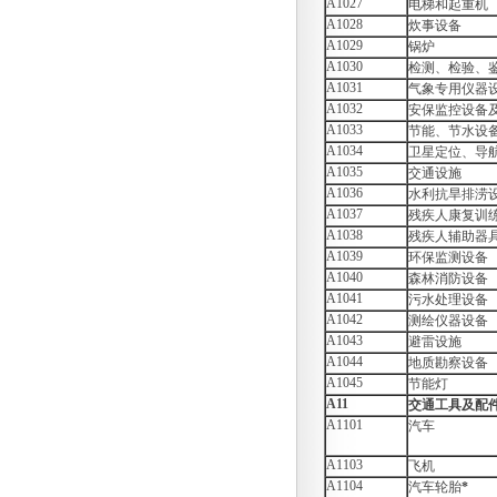
A1027
电梯和起重机
内比选项目（NJFYCG-202507）第
A1028
14号产品参数变更通知
炊事设备
南京市妇幼保健院丁家庄院区测序
A1029
锅炉
系统项目院内咨询讨论会
A1030
检测、检验、
南京市妇幼保健院年报项目院内咨
A1031
气象专用仪器
询讨论会
A1032
安保监控设备
南京市妇幼保健院第五届家节盛会
A1033
节能、节水设
拍摄项目院内咨询讨论会
A1034
卫星定位、导
南京市妇幼保健院彩色多普勒超声
A1035
交通设施
诊断仪项目院内咨询讨论会
A1036
水利抗旱排涝
南京市妇幼保健院医保监管系统院
内咨询讨论会
A1037
残疾人康复训
南京市妇幼保健院丁家庄院区数字
A1038
残疾人辅助器
病理扫描仪院内咨询讨论会
A1039
环保监测设备
南京市妇幼保健院丁家庄院区代谢
A1040
森林消防设备
笼项目院内咨询讨论会
A1041
污水处理设备
南京市妇幼保健院丁家庄院区时空
A1042
测绘仪器设备
组学平台项目院内咨询讨论会
A1043
避雷设施
关于医用耗材（NJFYCG-202447）
A1044
地质勘察设备
中标结果的通知
A1045
南京市妇幼保健院丁家庄院区二氧
节能灯
化碳细胞培养箱项目院内咨询讨论
A11
交通工具及配
会
A1101
汽车
南京市妇幼保健院丁家庄院区流式
细胞分选仪项目院内咨询讨论会
A1103
飞机
南京市妇幼保健院“档案资料寄存
A1104
汽车轮胎
*
服务”、“循证医学数据库服务订