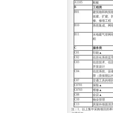
A1105
船艇
购”项目联系方式更正通知
B
工程类
南京市妇幼保健院丁家庄院区流式
B01
建筑物和构筑
细胞分析仪项目院内咨询讨论会
改建、扩建、
“GMP管理系统”及“生物样本库管
修、修缮工程
理系统”项目院内咨询讨论会
B10
系统集成、网
南京市妇幼保健院丁家庄院区便携
式彩色多普勒超声诊断仪项目院内
咨询讨论会
B11
水电暖气管网
南京市妇幼保健院丁家庄院区眼科
程
广域成像系统项目院内咨询讨论会
南京市妇幼保健院丁家庄院区全自
C
服务类
动染色体核型扫描分析系统项目院
C01
印刷
▲
内咨询讨论会
C02
信息化系统监
南京市妇幼保健院丁家庄院区内镜
C03
信息技术、信
套组项目院内咨询讨论会
开发设计
关于南京市妇幼保健院利器盒、垃
C04
信息系统、设
圾桶项目携带样品的通知
障（质保期以
关于南京市妇幼保健院二氧化碳激
C07
交通工具的维
光机项目（NJFYCG-2024DS06)、
C0701
保险
▲
便携式纤支镜（NJFYCG-
C0703
2024DS07)开标地点变更的通知
维修
▲
关于南京市妇幼保健院医用耗材试
C08
会议
▲
剂等项目（NJFYCG-202436）的通
C10
物业管理
知
C13
房屋外墙面清
关于南京市妇幼保健院医疗设备、
注：1、以上集中采购项目的
维保服务和科研仪器等采购代理遴