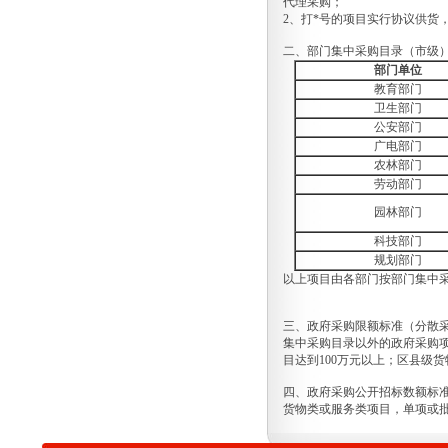
代理采购；
选项目（NJFYCG-2024S13)遴选数
2、打*号的项目实行协议供货
量变更的通知
关于南京市妇幼保健院疾控前置机
二、部门集中采购目录（市级
及软件项目添加预算金额的通知
部门单位
关于南京市妇幼保健院医用耗材试
教育部门
剂等项目（ NJFYCG-202428）的
卫生部门
通知
公安部门
南京市妇幼保健院医用耗材一批
广电部门
（NJFYCG-202421）项目中标结果
的通知
农林部门
关于南京市妇幼保健院医用耗材一
劳动部门
批（内镜中心）项目（ NJFYCG-
园林部门
202426）的通知
关于南京市妇幼保健院药房电子标
科技部门
签货架项目（NJFYCG-202424)项
规划部门
目需求数量的更正通知
以上项目由各部门按部门集中
南京市妇幼保健院丁家庄院区转运
车、转运床项目院内咨询讨论会
南京市妇幼保健院丁家庄院区胎儿
三、政府采购限额标准（分散
监护仪项目院内咨询讨论会
集中采购目录以外的政府采购项
南京市妇幼保健院丁家庄院区注射
目达到100万元以上；区县级
泵项目院内咨询讨论会
南京市妇幼保健院丁家庄院区输液
四、政府采购公开招标数额标
泵项目院内咨询讨论会
货物类或服务类项目，单项或批
南京市妇幼保健院丁家庄院区呼吸
机项目院内咨询讨论会