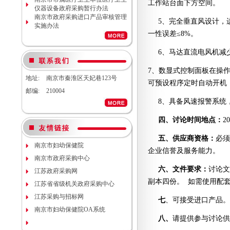
工作站台面下方空间。
计服务调研公告
仪器设备政府采购暂行办法
南京市妇幼保健院生命体征检测仪
南京市政府采购进口产品审核管理
5、完全垂直风设计，
项目（项目编号NJFYCG-
实施办法
2026S08）更正公告
一性误差≤8%。
南京市妇幼保健院实验动物单元环
境维持与清洁消毒系统（小鼠笼
6、马达直流电风机减
具）项目院内咨询讨论会
南京市妇幼保健院医用耗材
7、数显式控制面板在操
（NJFYCG-202611）院内比选项目
地址:
南京市秦淮区天妃巷123号
可预设程序定时自动开机
通知
邮编:
210004
南京市妇幼保健院建院90周年宣传
8、具备风速报警系统
片视频拍摄项目调研公告
南京市妇幼保健院双源CT、3.0T核
磁等设备维保服务院内咨询讨论会
四、讨论时间地点：
20
南京市妇幼保健院护理部模型项目
说明
五、供应商资格：
必须
南京市妇幼保健院减压沸腾式清洗
南京市妇幼保健院
企业信誉及服务能力。
机项目（编号：NJFYCG-
南京市政府采购中心
2025DS12）开标时间的更正通知
六、文件要求：
讨论文
江苏政府采购网
南京市妇幼保健院“金陵托育”微信
运营服务项目调研公告
副本四份。
如需使用配
江苏省省级机关政府采购中心
关于南京市妇幼保健院病理科送第
江苏采购与招标网
三方检测（NJFYCG-202543）院内
七
、可接受进口产品。
比选项目的通知
南京市妇幼保健院OA系统
南京市妇幼保健院运动测评工具
八、
请提供参与讨论供
（心肺运动测试系统）院内咨询讨