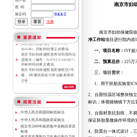
用户名:
南京市妇
密 码:
验证码:
注册
南京市妇幼保健院
南京市妇幼保健院母乳库信息管理
净工作站
项目进行院内咨
系统院内比选项目（NJFYCG-
202628）开标时间更正的通知
一、项目名称：
I
VF
南京市妇幼保健院医用试剂院内比
选项目（编号：NJFYCG-202627）
二、预算总价：
225
万
开标时间的更正通知
南京市妇幼保健院莫愁路院区3号
三、项目需求：
楼、4号楼消防设计评估服务调研
公告
南京市妇幼保健院莫愁路院区3号
1、用于胚胎实验室IC
楼、4号楼消防安全评估服务调研
公告
2、
台面恒温区域整块独
南京市妇幼保健院丁家庄院区病理
标识；体视镜物镜下方位
科密集架项目现场勘察调研邀请
南京市妇幼保健院院内专项资金结
中华人民共和国招标投标法
3、
台面材质抗划痕，不
余情况专项审计服务调研公告
南京市妇幼保健院数字化血管造影
中华人民共和国政府采购法
保证胚胎显微操作环境的
机维保项目（项目编号NJFYCG-
南京市2009年政府集中采购目录及
2026S10）更正公告
4、防震台一体式设计，
标准
南京市妇幼保健院院内工程结算审
南京市市属医疗卫生单位医疗卫生