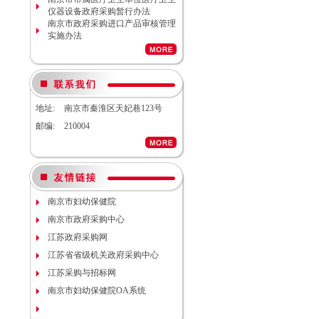
南京市妇幼保健院院内工程结算审
仪器设备政府采购暂行办法
计服务调研公告
南京市政府采购进口产品审核管理
南京市妇幼保健院生命体征检测仪
实施办法
项目（项目编号NJFYCG-
2026S08）更正公告
南京市妇幼保健院实验动物单元环
境维持与清洁消毒系统（小鼠笼
具）项目院内咨询讨论会
南京市妇幼保健院医用耗材
地址:
南京市秦淮区天妃巷123号
（NJFYCG-202611）院内比选项目
通知
邮编:
210004
南京市妇幼保健院建院90周年宣传
片视频拍摄项目调研公告
南京市妇幼保健院双源CT、3.0T核
磁等设备维保服务院内咨询讨论会
南京市妇幼保健院护理部模型项目
说明
南京市妇幼保健院
南京市妇幼保健院减压沸腾式清洗
南京市政府采购中心
机项目（编号：NJFYCG-
2025DS12）开标时间的更正通知
江苏政府采购网
南京市妇幼保健院“金陵托育”微信
江苏省省级机关政府采购中心
运营服务项目调研公告
关于南京市妇幼保健院病理科送第
江苏采购与招标网
三方检测（NJFYCG-202543）院内
南京市妇幼保健院OA系统
比选项目的通知
南京市妇幼保健院运动测评工具
（心肺运动测试系统）院内咨询讨