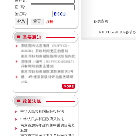
用户名:
密 码:
验证码:
各供应商：
注册
NJFYCG-201902
南京市妇幼保健院母乳库信息管理
系统院内比选项目（NJFYCG-
202628）开标时间更正的通知
南京市妇幼保健院医用试剂院内比
选项目（编号：NJFYCG-202627）
开标时间的更正通知
南京市妇幼保健院莫愁路院区3号
楼、4号楼消防设计评估服务调研
公告
南京市妇幼保健院莫愁路院区3号
楼、4号楼消防安全评估服务调研
公告
南京市妇幼保健院丁家庄院区病理
科密集架项目现场勘察调研邀请
南京市妇幼保健院院内专项资金结
中华人民共和国招标投标法
余情况专项审计服务调研公告
中华人民共和国政府采购法
南京市妇幼保健院数字化血管造影
南京市2009年政府集中采购目录及
机维保项目（项目编号NJFYCG-
标准
2026S10）更正公告
南京市市属医疗卫生单位医疗卫生