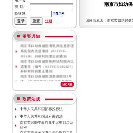
用户名:
南京市妇幼保健
密 码:
验证码:
因疫情原因，南京市妇幼保健院医
注册
南京市妇幼保健院母乳库信息管理
系统院内比选项目（NJFYCG-
202628）开标时间更正的通知
南京市妇幼保健院医用试剂院内比
选项目（编号：NJFYCG-202627）
开标时间的更正通知
南京市妇幼保健院莫愁路院区3号
楼、4号楼消防设计评估服务调研
公告
南京市妇幼保健院莫愁路院区3号
楼、4号楼消防安全评估服务调研
公告
南京市妇幼保健院丁家庄院区病理
中华人民共和国招标投标法
科密集架项目现场勘察调研邀请
南京市妇幼保健院院内专项资金结
中华人民共和国政府采购法
余情况专项审计服务调研公告
南京市2009年政府集中采购目录及
南京市妇幼保健院数字化血管造影
标准
机维保项目（项目编号NJFYCG-
南京市市属医疗卫生单位医疗卫生