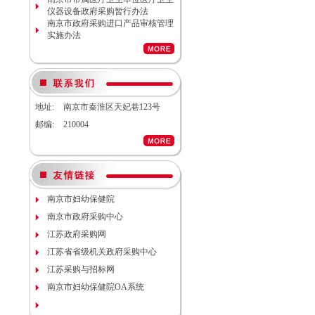
2026S10）更正公告
仪器设备政府采购暂行办法
南京市妇幼保健院院内工程结算审
南京市政府采购进口产品审核管理
计服务调研公告
实施办法
南京市妇幼保健院生命体征检测仪
项目（项目编号NJFYCG-
2026S08）更正公告
南京市妇幼保健院实验动物单元环
境维持与清洁消毒系统（小鼠笼
具）项目院内咨询讨论会
地址:
南京市秦淮区天妃巷123号
南京市妇幼保健院医用耗材
（NJFYCG-202611）院内比选项目
邮编:
210004
通知
南京市妇幼保健院建院90周年宣传
片视频拍摄项目调研公告
南京市妇幼保健院双源CT、3.0T核
磁等设备维保服务院内咨询讨论会
南京市妇幼保健院护理部模型项目
南京市妇幼保健院
说明
南京市政府采购中心
南京市妇幼保健院减压沸腾式清洗
机项目（编号：NJFYCG-
江苏政府采购网
2025DS12）开标时间的更正通知
江苏省省级机关政府采购中心
南京市妇幼保健院“金陵托育”微信
运营服务项目调研公告
江苏采购与招标网
关于南京市妇幼保健院病理科送第
南京市妇幼保健院OA系统
三方检测（NJFYCG-202543）院内
比选项目的通知
南京市妇幼保健院运动测评工具