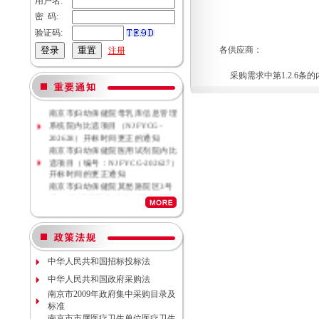
用户名:
密 码:
验证码:
各供应商：
注册
采购需求中第1.2.6条
南京市妇幼保健院母乳库信息管理
系统院内比选项目（NJFYCG-
202628）开标时间更正的通知
南京市妇幼保健院医用试剂院内比
选项目（编号：NJFYCG-202627）
开标时间的更正通知
南京市妇幼保健院莫愁路院区3号
楼、4号楼消防设计评估服务调研
公告
南京市妇幼保健院莫愁路院区3号
楼、4号楼消防安全评估服务调研
公告
南京市妇幼保健院丁家庄院区病理
中华人民共和国招标投标法
科密集架项目现场勘察调研邀请
南京市妇幼保健院院内专项资金结
中华人民共和国政府采购法
余情况专项审计服务调研公告
南京市2009年政府集中采购目录及
南京市妇幼保健院数字化血管造影
标准
机维保项目（项目编号NJFYCG-
南京市市属医疗卫生单位医疗卫生