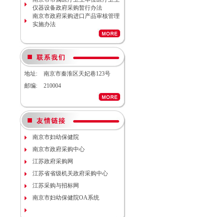
2026S10）更正公告
仪器设备政府采购暂行办法
南京市妇幼保健院院内工程结算审
南京市政府采购进口产品审核管理
计服务调研公告
实施办法
南京市妇幼保健院生命体征检测仪
项目（项目编号NJFYCG-
2026S08）更正公告
南京市妇幼保健院实验动物单元环
境维持与清洁消毒系统（小鼠笼
具）项目院内咨询讨论会
地址:
南京市秦淮区天妃巷123号
南京市妇幼保健院医用耗材
邮编:
210004
（NJFYCG-202611）院内比选项目
通知
南京市妇幼保健院建院90周年宣传
片视频拍摄项目调研公告
南京市妇幼保健院双源CT、3.0T核
磁等设备维保服务院内咨询讨论会
南京市妇幼保健院护理部模型项目
南京市妇幼保健院
说明
南京市政府采购中心
南京市妇幼保健院减压沸腾式清洗
机项目（编号：NJFYCG-
江苏政府采购网
2025DS12）开标时间的更正通知
江苏省省级机关政府采购中心
南京市妇幼保健院“金陵托育”微信
江苏采购与招标网
运营服务项目调研公告
关于南京市妇幼保健院病理科送第
南京市妇幼保健院OA系统
三方检测（NJFYCG-202543）院内
比选项目的通知