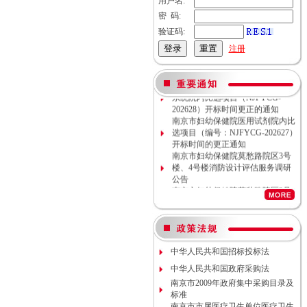
用户名:
密 码:
验证码:
注册
南京市妇幼保健院母乳库信息管理
系统院内比选项目（NJFYCG-
202628）开标时间更正的通知
南京市妇幼保健院医用试剂院内比
选项目（编号：NJFYCG-202627）
开标时间的更正通知
南京市妇幼保健院莫愁路院区3号
楼、4号楼消防设计评估服务调研
公告
南京市妇幼保健院莫愁路院区3号
楼、4号楼消防安全评估服务调研
公告
南京市妇幼保健院丁家庄院区病理
科密集架项目现场勘察调研邀请
南京市妇幼保健院院内专项资金结
中华人民共和国招标投标法
余情况专项审计服务调研公告
南京市妇幼保健院数字化血管造影
中华人民共和国政府采购法
机维保项目（项目编号NJFYCG-
南京市2009年政府集中采购目录及
2026S10）更正公告
标准
南京市妇幼保健院院内工程结算审
南京市市属医疗卫生单位医疗卫生