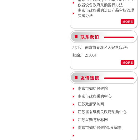
计服务调研公告
仪器设备政府采购暂行办法
南京市妇幼保健院生命体征检测仪
南京市政府采购进口产品审核管理
项目（项目编号NJFYCG-
实施办法
2026S08）更正公告
南京市妇幼保健院实验动物单元环
境维持与清洁消毒系统（小鼠笼
具）项目院内咨询讨论会
南京市妇幼保健院医用耗材
（NJFYCG-202611）院内比选项目
地址:
南京市秦淮区天妃巷123号
通知
邮编:
210004
南京市妇幼保健院建院90周年宣传
片视频拍摄项目调研公告
南京市妇幼保健院双源CT、3.0T核
磁等设备维保服务院内咨询讨论会
南京市妇幼保健院护理部模型项目
说明
南京市妇幼保健院减压沸腾式清洗
南京市妇幼保健院
机项目（编号：NJFYCG-
南京市政府采购中心
2025DS12）开标时间的更正通知
南京市妇幼保健院“金陵托育”微信
江苏政府采购网
运营服务项目调研公告
江苏省省级机关政府采购中心
关于南京市妇幼保健院病理科送第
江苏采购与招标网
三方检测（NJFYCG-202543）院内
比选项目的通知
南京市妇幼保健院OA系统
南京市妇幼保健院运动测评工具
（心肺运动测试系统）院内咨询讨