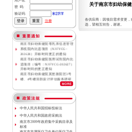
用户名:
关于南京市妇幼保健院
密 码:
验证码:
各供应商：因项目需求变更，南
注册
选，望相互转告，谢谢。
南京市妇幼保健院母乳库信息管理
系统院内比选项目（NJFYCG-
202628）开标时间更正的通知
南京市妇幼保健院医用试剂院内比
选项目（编号：NJFYCG-202627）
开标时间的更正通知
南京市妇幼保健院莫愁路院区3号
楼、4号楼消防设计评估服务调研
公告
南京市妇幼保健院莫愁路院区3号
楼、4号楼消防安全评估服务调研
公告
南京市妇幼保健院丁家庄院区病理
科密集架项目现场勘察调研邀请
中华人民共和国招标投标法
南京市妇幼保健院院内专项资金结
中华人民共和国政府采购法
余情况专项审计服务调研公告
南京市2009年政府集中采购目录及
南京市妇幼保健院数字化血管造影
标准
机维保项目（项目编号NJFYCG-
南京市市属医疗卫生单位医疗卫生
2026S10）更正公告