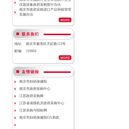
仪器设备政府采购暂行办法
南京市妇幼保健院院内工程结算审
南京市政府采购进口产品审核管理
计服务调研公告
实施办法
南京市妇幼保健院生命体征检测仪
项目（项目编号NJFYCG-
2026S08）更正公告
南京市妇幼保健院实验动物单元环
境维持与清洁消毒系统（小鼠笼
具）项目院内咨询讨论会
地址:
南京市秦淮区天妃巷123号
南京市妇幼保健院医用耗材
（NJFYCG-202611）院内比选项目
邮编:
210004
通知
南京市妇幼保健院建院90周年宣传
片视频拍摄项目调研公告
南京市妇幼保健院双源CT、3.0T核
磁等设备维保服务院内咨询讨论会
南京市妇幼保健院护理部模型项目
南京市妇幼保健院
说明
南京市妇幼保健院减压沸腾式清洗
南京市政府采购中心
机项目（编号：NJFYCG-
江苏政府采购网
2025DS12）开标时间的更正通知
南京市妇幼保健院“金陵托育”微信
江苏省省级机关政府采购中心
运营服务项目调研公告
江苏采购与招标网
关于南京市妇幼保健院病理科送第
三方检测（NJFYCG-202543）院内
南京市妇幼保健院OA系统
比选项目的通知
南京市妇幼保健院运动测评工具