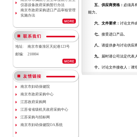
2026S10）更正公告
仪器设备政府采购暂行办法
五、供应商资格：
必须具
南京市妇幼保健院院内工程结算审
南京市政府采购进口产品审核管理
能力。
计服务调研公告
实施办法
南京市妇幼保健院生命体征检测仪
项目（项目编号NJFYCG-
六、文件要求：
讨论文件
2026S08）更正公告
南京市妇幼保健院实验动物单元环
七、
接受进口产品。
境维持与清洁消毒系统（小鼠笼
具）项目院内咨询讨论会
八、
请提供参与讨论供应
地址:
南京市秦淮区天妃巷123号
南京市妇幼保健院医用耗材
邮编:
210004
（NJFYCG-202611）院内比选项目
九、
届时请公司法定代表
通知
南京市妇幼保健院建院90周年宣传
十、
讨论文件接收人：谭培
片视频拍摄项目调研公告
南京市妇幼保健院双源CT、3.0T核
磁等设备维保服务院内咨询讨论会
南京市妇幼保健院护理部模型项目
南京市妇幼保健院
说明
南京市政府采购中心
南京市妇幼保健院减压沸腾式清洗
机项目（编号：NJFYCG-
江苏政府采购网
2025DS12）开标时间的更正通知
江苏省省级机关政府采购中心
南京市妇幼保健院“金陵托育”微信
运营服务项目调研公告
江苏采购与招标网
关于南京市妇幼保健院病理科送第
南京市妇幼保健院OA系统
三方检测（NJFYCG-202543）院内
比选项目的通知