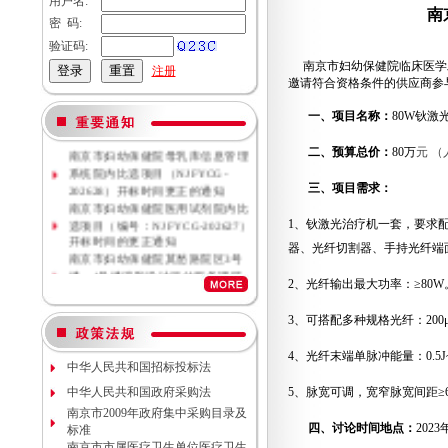
用户名:
南
密 码:
验证码:
南京市妇幼保健院临床医学
注册
邀请符合资格条件的供应商参
一、项目名称：
80W
钬激
南京市妇幼保健院母乳库信息管理
二、预算总价：
80
万
元 
系统院内比选项目（NJFYCG-
202628）开标时间更正的通知
三、项目需求：
南京市妇幼保健院医用试剂院内比
选项目（编号：NJFYCG-202627）
1、
钬激光治疗机一套，要求
开标时间的更正通知
器、光纤切割器、手持光纤端
南京市妇幼保健院莫愁路院区3号
楼、4号楼消防设计评估服务调研
2、
光纤输出最大功率：
≥80W
公告
南京市妇幼保健院莫愁路院区3号
楼、4号楼消防安全评估服务调研
3、
可搭配多种规格光纤：
200
公告
南京市妇幼保健院丁家庄院区病理
4、
光纤末端单脉冲能量：
0.5J
中华人民共和国招标投标法
科密集架项目现场勘察调研邀请
南京市妇幼保健院院内专项资金结
中华人民共和国政府采购法
5、
脉宽可调，宽窄脉宽间距≥
余情况专项审计服务调研公告
南京市2009年政府集中采购目录及
南京市妇幼保健院数字化血管造影
四、讨论时间地点：
2023
标准
机维保项目（项目编号NJFYCG-
南京市市属医疗卫生单位医疗卫生